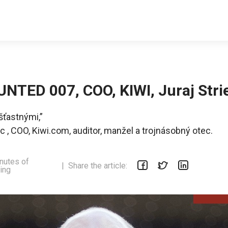
TED 007, COO, KIWI, Juraj Stri
 šťastnými,”
c , COO, Kiwi.com, auditor, manžel a trojnásobný otec.
nutes of
|
Share the article:
ing