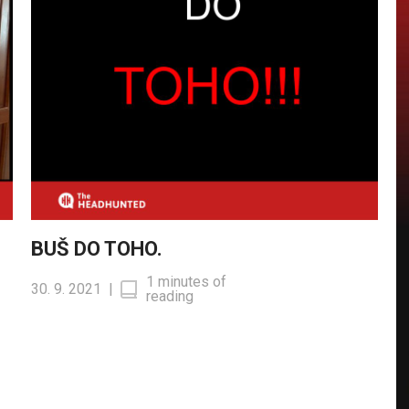
BUŠ DO TOHO.
1 minutes of
30. 9. 2021
|
reading