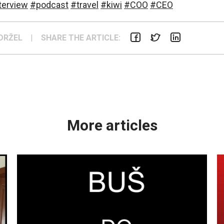
terview
#podcast
#travel
#kiwi
#COO
#CEO
DRŽEL
|
SHARE THE ARTICLE:
More articles