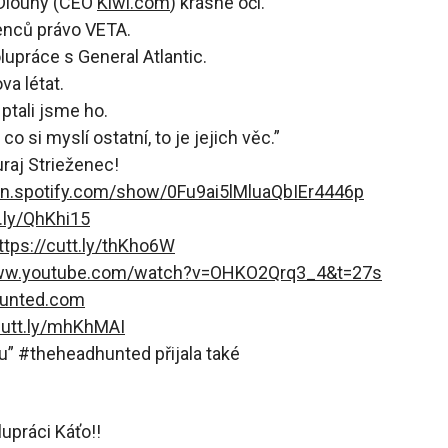
 Dlouhý (CEO
Kiwi.com
) krásné oči.
enců právo VETA.
lupráce s General Atlantic.
a létat.
 ptali jsme ho.
o si myslí ostatní, to je jejich věc.”
uraj Strieženec!
en.spotify.com/show/0Fu9ai5lMluaQbIEr4446p
t.ly/QhKhi15
ttps://cutt.ly/thKho6W
www.youtube.com/watch?v=OHKO2Qrq3_4&t=27s
unted.com
cutt.ly/mhKhMAI
” #theheadhunted přijala také
lupráci Káťo!!