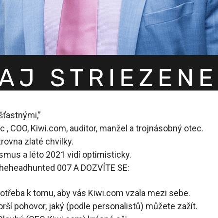
 šťastnými,”
c , COO, Kiwi.com, auditor, manžel a trojnásobný otec.
rovna zlaté chvilky.
smus a léto 2021 vidí optimisticky.
eheadhunted 007 A DOZVÍTE SE:
otřeba k tomu, aby vás Kiwi.com vzala mezi sebe.
rší pohovor, jaký (podle personalistů) můžete zažít.