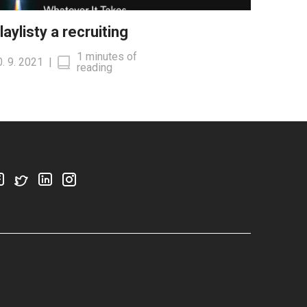
laylisty a recruiting
1 minutes of
. 9. 2021
|
reading