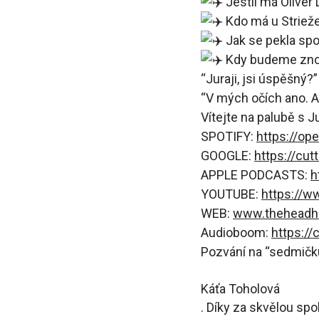
Jestli má Oliver
Kdo má u Striež
Jak se pekla spo
Kdy budeme znov
“Juraji, jsi úspěšný?”
“V mých očích ano. A c
Vítejte na palubě s J
SPOTIFY:
https://op
GOOGLE:
https://cut
APPLE PODCASTS:
h
YOUTUBE:
https://
WEB:
www.theheadh
Audioboom:
https://
Pozvání na “sedmičku
Káťa Toholová
. Díky za skvělou spo