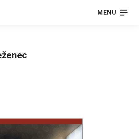
MENU
eženec