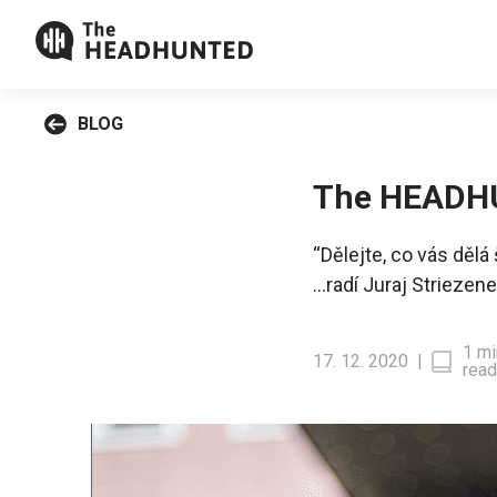
BLOG
The HEADHUN
“Dělejte, co vás dělá
…radí Juraj Striezene
1 mi
17. 12. 2020
|
read