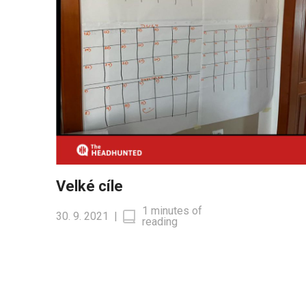
Velké cíle
1 minutes of
30. 9. 2021
|
reading