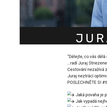
“Dělejte, co vás dělá
…radí Juraj Striezene
Cestování nezažívá z
Juraj neztrácí optimi
POSLECHNĚTE SI #th
Jaká povaha je p
Jak vypadá nejho