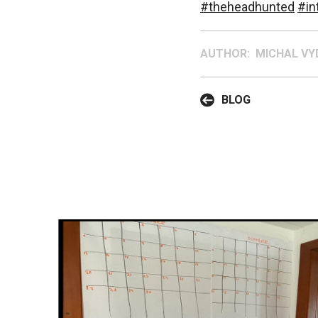
#theheadhunted
#in
AUTHOR: MICHAL VY
BLOG