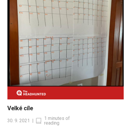
Velké cíle
1 minutes of
30. 9. 2021
|
reading