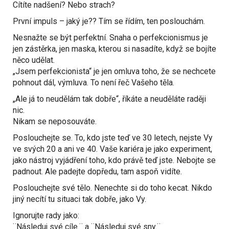
Cítíte nadšení? Nebo strach?
První impuls – jaký je?? Tím se řídím, ten poslouchám.
Nesnažte se být perfektní. Snaha o perfekcionismus je
jen zástěrka, jen maska, kterou si nasadíte, když se bojíte
něco udělat.
„Jsem perfekcionista“ je jen omluva toho, že se nechcete
pohnout dál, výmluva. To není řeč Vašeho těla.
„Ale já to neudělám tak dobře“, říkáte a neuděláte raději
nic.
Nikam se neposouváte.
Poslouchejte se. To, kdo jste teď ve 30 letech, nejste Vy
ve svých 20 a ani ve 40. Vaše kariéra je jako experiment,
jako nástroj vyjádření toho, kdo právě teď jste. Nebojte se
padnout. Ale padejte dopředu, tam aspoň vidíte.
Poslouchejte své tělo. Nenechte si do toho kecat. Nikdo
jiný necítí tu situaci tak dobře, jako Vy.
Ignorujte rady jako:
¨Následuj své cíle.¨ a ¨Následuj své sny.¨