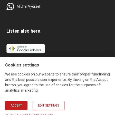
Michal Vydržel
Listen also here
Cookies settings
We use cookies on our website to ensure their proper functioning
and the best possible user experience. By clicking on the Accept
button, you agree to the use of cookies for the purposes of:
analytics, marketing
.
ACCEPT
EDIT SETTINGS
© The HEADHUNTED 2026. Made by
[AnFas]
, powered
by
JellyPot
.