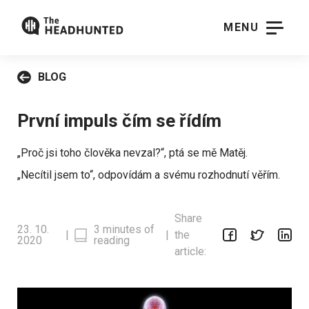
MENU
BLOG
První impuls čím se řídím
„Proč jsi toho člověka nevzal?“, ptá se mě Matěj.
„Necítil jsem to“, odpovídám a svému rozhodnutí věřím.
Share
23. 10.
3 minutes of
|
|
the
2020
reading
article: